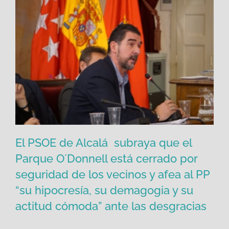
El PSOE de Alcalá subraya que el
Parque O´Donnell está cerrado por
El PSOE de Alcalá subraya que el
seguridad de los vecinos y afea al PP
Parque O´Donnell está cerrado por
“su hipocresía, su demagogia y su
seguridad de los vecinos y afea al PP
actitud cómoda” ante las desgracias
“su hipocresía, su demagogia y su