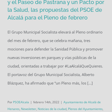
y el Paseo de Pastrana y un Pacto por
la Salud, las propuestas del PSOE de
Mejoras en el Parque Juan de Austria
Alcalá para el Pleno de febrero
y el Paseo de Pastrana y un Pacto por
la Salud, las propuestas del PSOE de
El Grupo Municipal Socialista elevará al Pleno ordinario
Alcalá para el Pleno de febrero
del mes de febrero, que se celebra mañana, tres
mociones para defender la Sanidad Pública y promover
nuevas inversiones en parques y vías públicas de la
ciudad, orientadas a trabajar por #LaAlcaláQueQuieres.
El portavoz del Grupo Municipal Socialista, Alberto
Blázquez, ha afirmado que “un Pleno más, los [...]
Por
PSOEAlcala
|
febrero 14th, 2022
|
Ayuntamiento de Alcalá de
Henares
,
Newsletter
,
Noticias de la ciudad
,
Plenos del Ayuntamiento
,