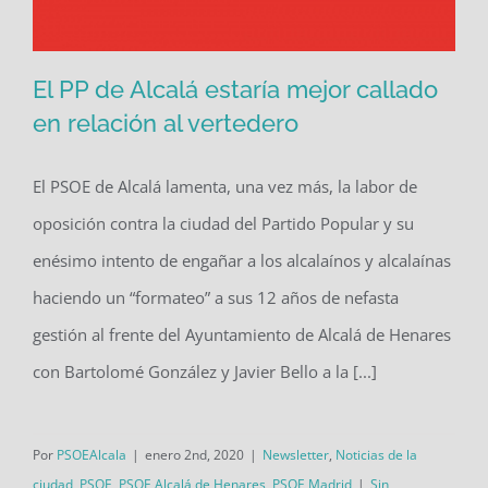
El PP de Alcalá estaría mejor callado
en relación al vertedero
El PSOE de Alcalá lamenta, una vez más, la labor de
El PP de Alcalá estaría mejor callado
oposición contra la ciudad del Partido Popular y su
en relación al vertedero
enésimo intento de engañar a los alcalaínos y alcalaínas
haciendo un “formateo” a sus 12 años de nefasta
gestión al frente del Ayuntamiento de Alcalá de Henares
con Bartolomé González y Javier Bello a la [...]
Por
PSOEAlcala
|
enero 2nd, 2020
|
Newsletter
,
Noticias de la
ciudad
,
PSOE
,
PSOE Alcalá de Henares
,
PSOE Madrid
|
Sin