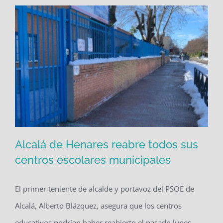
Alcalá de Henares reabre todos sus
centros escolares municipales
El primer teniente de alcalde y portavoz del PSOE de
Alcalá de Henares reabre todos sus
Alcalá, Alberto Blázquez, asegura que los centros
centros escolares municipales
educativos podrían haber reabierto el pasado lunes,