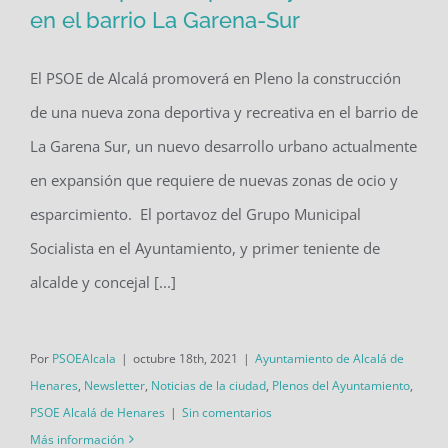
en el barrio La Garena-Sur
El PSOE promoverá la construcción de
un espacio deportivo y recreativo en
El PSOE de Alcalá promoverá en Pleno la construcción
el barrio La Garena-Sur
de una nueva zona deportiva y recreativa en el barrio de
La Garena Sur, un nuevo desarrollo urbano actualmente
en expansión que requiere de nuevas zonas de ocio y
esparcimiento. El portavoz del Grupo Municipal
Socialista en el Ayuntamiento, y primer teniente de
alcalde y concejal [...]
Por
PSOEAlcala
|
octubre 18th, 2021
|
Ayuntamiento de Alcalá de
Henares
,
Newsletter
,
Noticias de la ciudad
,
Plenos del Ayuntamiento
,
PSOE Alcalá de Henares
|
Sin comentarios
Más información