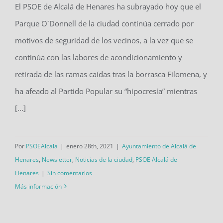
El PSOE de Alcalá de Henares ha subrayado hoy que el
actitud cómoda” ante las desgracias
Parque O´Donnell de la ciudad continúa cerrado por
motivos de seguridad de los vecinos, a la vez que se
continúa con las labores de acondicionamiento y
retirada de las ramas caídas tras la borrasca Filomena, y
ha afeado al Partido Popular su “hipocresía” mientras
[...]
Por
PSOEAlcala
|
enero 28th, 2021
|
Ayuntamiento de Alcalá de
Henares
,
Newsletter
,
Noticias de la ciudad
,
PSOE Alcalá de
Henares
|
Sin comentarios
Más información