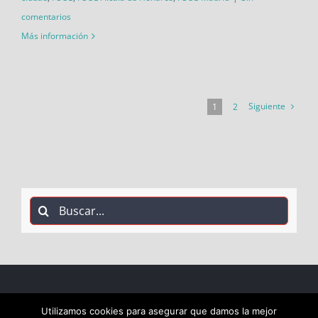
comentarios
Más información
Siguiente
1
2
Buscar:
COPYRIGHT 2018 Socialistas de Alcalá PSOE ALCALÁ |
Utilizamos cookies para asegurar que damos la mejor