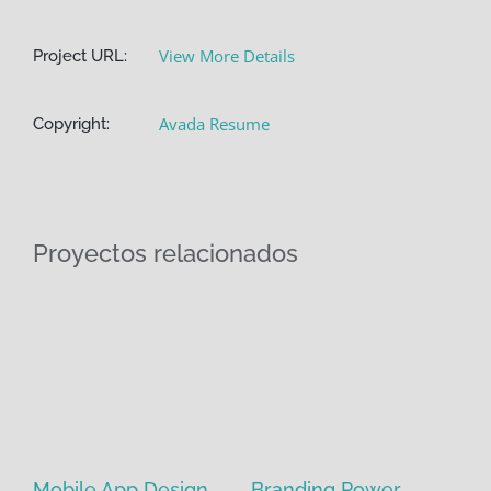
View More Details
Project URL:
Avada Resume
Copyright:
Proyectos relacionados
Mobile App Design
Branding Power
Pa